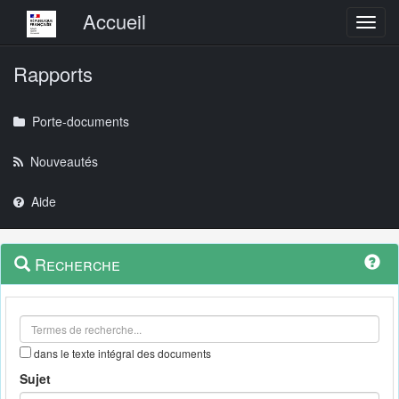
Menu principal
Accueil
Toggl
Rapports
Porte-documents
Nouveautés
Aide
Menu
Navigation
Recherche
contextuel
et
outils
annexes
dans le texte intégral des documents
Sujet