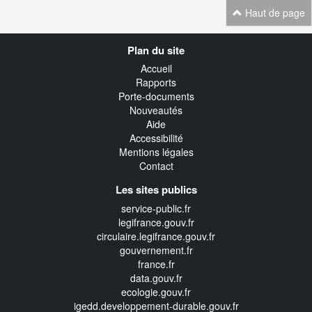
Haut de page
Navigation
Plan du site
transverse
Accueil
Rapports
Porte-documents
Nouveautés
Aide
Accessibilité
Mentions légales
Contact
Les sites publics
service-public.fr
legifrance.gouv.fr
circulaire.legifrance.gouv.fr
gouvernement.fr
france.fr
data.gouv.fr
ecologie.gouv.fr
igedd.developpement-durable.gouv.fr