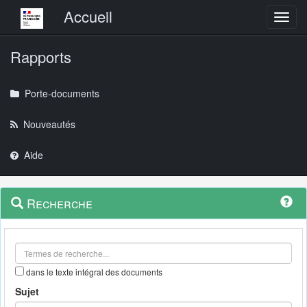
Menu principal
Accueil
Toggl
Rapports
Porte-documents
Nouveautés
Aide
Menu
Navigation
Recherche
contextuel
et
outils
annexes
dans le texte intégral des documents
Sujet