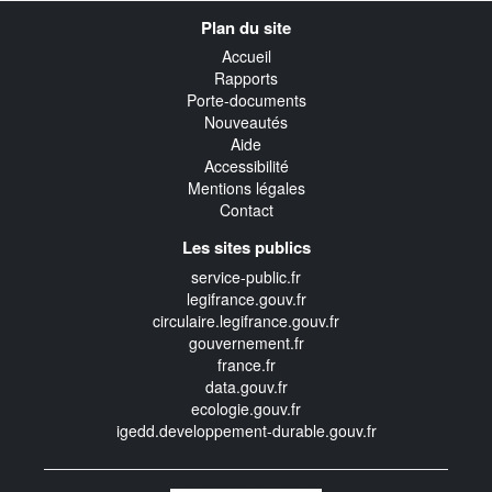
Navigation
Plan du site
transverse
Accueil
Rapports
Porte-documents
Nouveautés
Aide
Accessibilité
Mentions légales
Contact
Les sites publics
service-public.fr
legifrance.gouv.fr
circulaire.legifrance.gouv.fr
gouvernement.fr
france.fr
data.gouv.fr
ecologie.gouv.fr
igedd.developpement-durable.gouv.fr