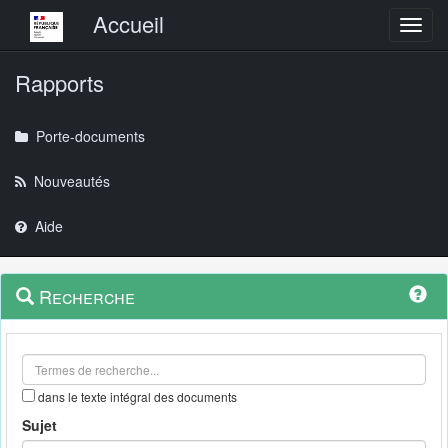
Menu principal
Accueil
Toggl
Rapports
Porte-documents
Nouveautés
Aide
Menu
Navigation
Recherche
contextuel
et
outils
annexes
dans le texte intégral des documents
Sujet