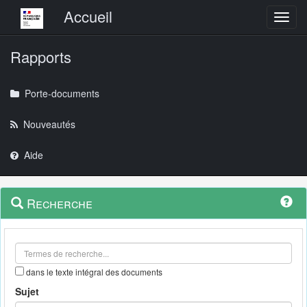
Menu principal
Accueil
Toggl
Rapports
Porte-documents
Nouveautés
Aide
Menu
Navigation
Recherche
contextuel
et
outils
annexes
dans le texte intégral des documents
Sujet