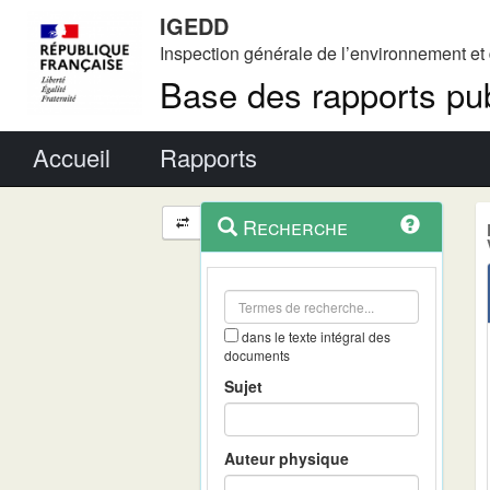
IGEDD
Inspection générale de l’environnement e
Base des rapports pub
Menu principal
Accueil
Rapports
Menu
Navigation
Recherche
contextuel
et
outils
annexes
dans le texte intégral des
documents
Sujet
Auteur physique