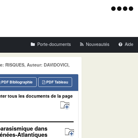
Menu
d'acce
Porte-documents
Nouveautés
Aide
e: RISQUES, Auteur: DAVIDOVICI,
PDF Bibliographie
PDF Tableau
ter tous les documents de la page
 parasismique dans
rénées-Atlantiques