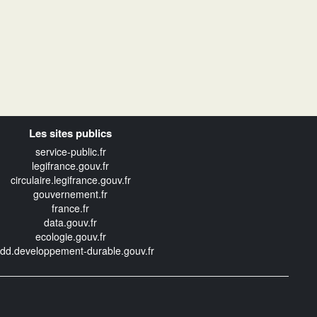
Les sites publics
service-public.fr
legifrance.gouv.fr
circulaire.legifrance.gouv.fr
gouvernement.fr
france.fr
data.gouv.fr
ecologie.gouv.fr
edd.developpement-durable.gouv.fr