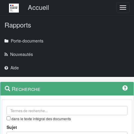
Menu principal
Accueil
Toggl
Rapports
Porte-documents
Nouveautés
Aide
Menu
Navigation
Recherche
contextuel
et
outils
annexes
dans le texte intégral des documents
Sujet