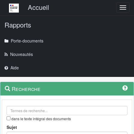
Menu principal
Accueil
Toggl
Rapports
Porte-documents
Nouveautés
Aide
Menu
Navigation
Recherche
contextuel
et
outils
annexes
dans le texte intégral des documents
Sujet