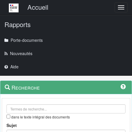
Menu principal
Accueil
Toggl
Rapports
Porte-documents
Nouveautés
Aide
Menu
Navigation
Recherche
contextuel
et
outils
annexes
dans le texte intégral des documents
Sujet