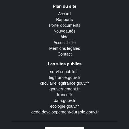
Navigation
Plan du site
transverse
Accueil
Rapports
Porte-documents
Nouveautés
Aide
Accessibilité
Mentions légales
Contact
Les sites publics
service-public.fr
legifrance.gouv.fr
circulaire.legifrance.gouv.fr
gouvernement.fr
france.fr
data.gouv.fr
ecologie.gouv.fr
igedd.developpement-durable.gouv.fr