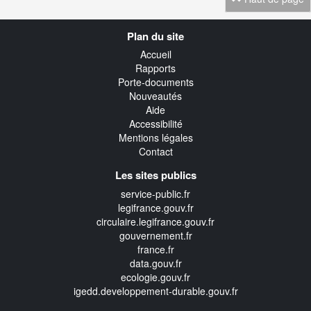
Navigation
Plan du site
transverse
Accueil
Rapports
Porte-documents
Nouveautés
Aide
Accessibilité
Mentions légales
Contact
Les sites publics
service-public.fr
legifrance.gouv.fr
circulaire.legifrance.gouv.fr
gouvernement.fr
france.fr
data.gouv.fr
ecologie.gouv.fr
igedd.developpement-durable.gouv.fr