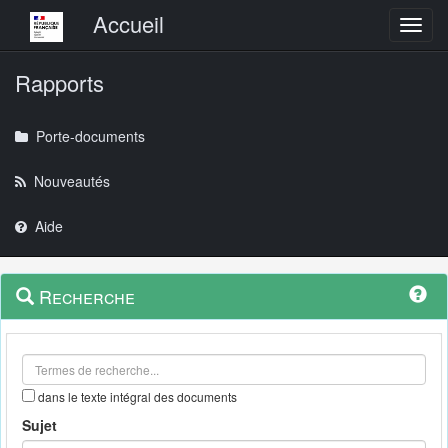
Menu principal
Accueil
Toggl
Rapports
Porte-documents
Nouveautés
Aide
Menu
Navigation
Recherche
contextuel
et
outils
annexes
dans le texte intégral des documents
Sujet