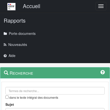
Menu principal
Accueil
Toggl
Rapports
Porte-documents
Nouveautés
Aide
Menu
Navigation
Recherche
contextuel
et
outils
annexes
dans le texte intégral des documents
Sujet