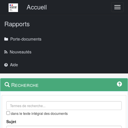
Menu principal
Accueil
Toggl
Rapports
Porte-documents
Nouveautés
Aide
Menu
Navigation
Recherche
contextuel
et
outils
annexes
dans le texte intégral des documents
Sujet