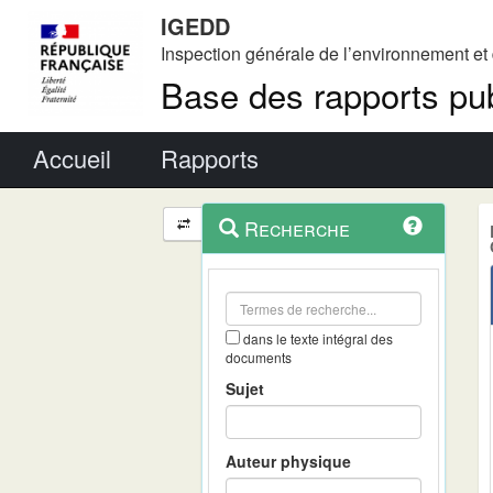
IGEDD
Inspection générale de l’environnement e
Base des rapports pub
Menu principal
Accueil
Rapports
Menu
Navigation
Recherche
contextuel
et
outils
annexes
dans le texte intégral des
documents
Sujet
Auteur physique