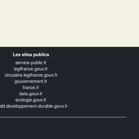
Les sites publics
service-public.fr
legifrance.gouv.fr
circulaire.legifrance.gouv.fr
gouvernement.fr
france.fr
data.gouv.fr
ecologie.gouv.fr
edd.developpement-durable.gouv.fr