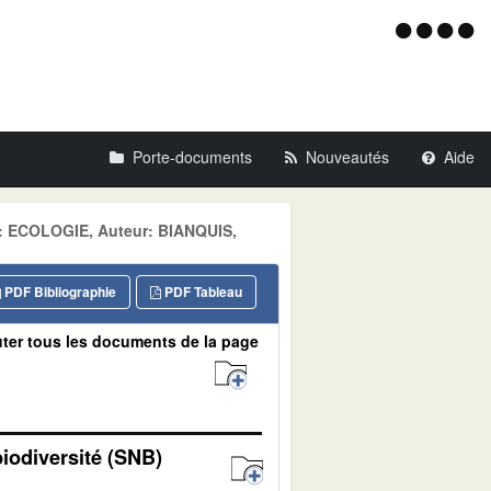
Menu
d'acce
Porte-documents
Nouveautés
Aide
ne: ECOLOGIE, Auteur: BIANQUIS,
PDF Bibliographie
PDF Tableau
ter tous les documents de la page
biodiversité (SNB)