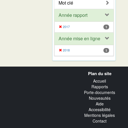
Mot clé
Année rapport
2017
1
Année mise en ligne
2018
1
Navigation
Plan du site
transverse
Accueil
Rapports
Porte-documents
Nouveautés
Aide
Accessibilité
Mentions légales
Contact