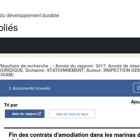
t du développement durable
liés
Résultats de recherche : - Année du rapport: 2017, Année de mis
JURIDIQUE, Domaine: STATIONNEMENT, Auteur: INSPECTION G
(IGAM)
1 documents trouvés
Ajou
Tri par
date du rapport
date de mise en ligne
Fin des contrats d'amodiation dans les marinas 