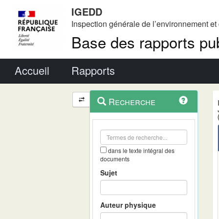
IGEDD
Inspection générale de l’environnement e
Base des rapports pub
Menu principal
Accueil
Rapports
Menu
Navigation
Recherche
contextuel
et
outils
annexes
dans le texte intégral des
documents
Sujet
Auteur physique