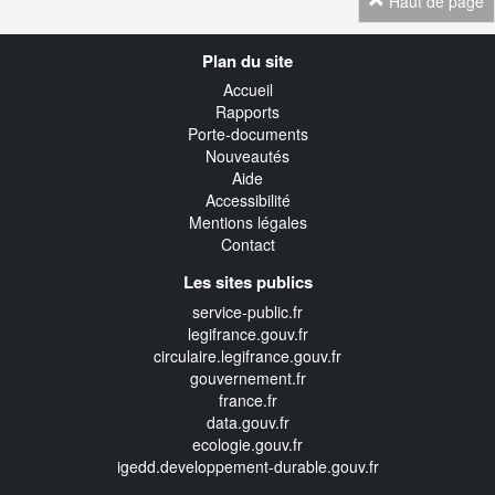
Haut de page
Navigation
Plan du site
transverse
Accueil
Rapports
Porte-documents
Nouveautés
Aide
Accessibilité
Mentions légales
Contact
Les sites publics
service-public.fr
legifrance.gouv.fr
circulaire.legifrance.gouv.fr
gouvernement.fr
france.fr
data.gouv.fr
ecologie.gouv.fr
igedd.developpement-durable.gouv.fr