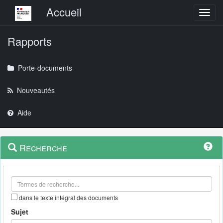
Menu principal
Accueil
Toggl
Rapports
Porte-documents
Nouveautés
Aide
Menu
Navigation
Recherche
contextuel
et
outils
annexes
dans le texte intégral des documents
Sujet