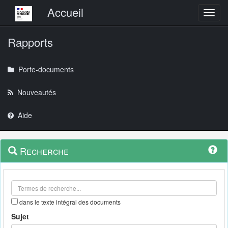
Menu principal
Accueil
Toggl
Rapports
Porte-documents
Nouveautés
Aide
Menu
Navigation
Recherche
contextuel
et
outils
annexes
dans le texte intégral des documents
Sujet