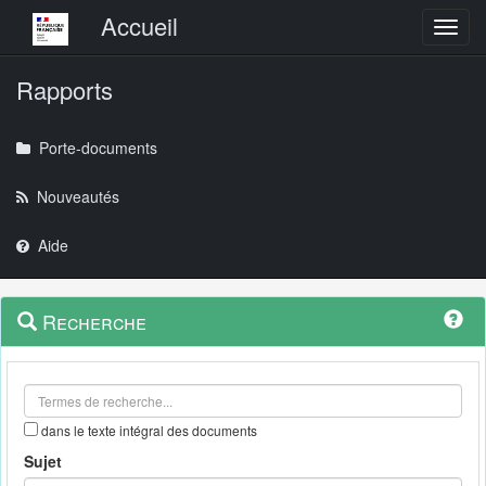
Menu principal
Accueil
Toggl
Rapports
Porte-documents
Nouveautés
Aide
Menu
Navigation
Recherche
contextuel
et
outils
annexes
dans le texte intégral des documents
Sujet