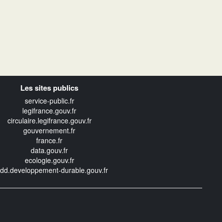
Les sites publics
service-public.fr
legifrance.gouv.fr
circulaire.legifrance.gouv.fr
gouvernement.fr
france.fr
data.gouv.fr
ecologie.gouv.fr
edd.developpement-durable.gouv.fr