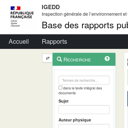
IGEDD
Inspection générale de l’environnement e
Base des rapports pub
Menu principal
Accueil
Rapports
Menu
Navigation
Recherche
contextuel
et
outils
annexes
dans le texte intégral des
documents
Sujet
Auteur physique