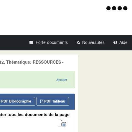
Menu
d'acce
Porte-documents
Nouveautés
Aide
 2012, Thématique: RESSOURCES -
Annuler
PDF Bibliographie
PDF Tableau
ter tous les documents de la page