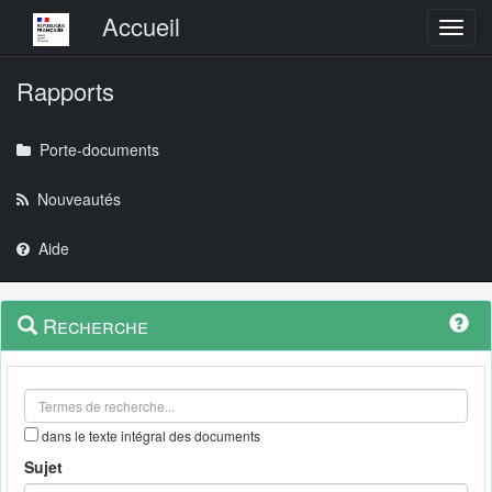
Menu principal
Accueil
Toggl
Rapports
Porte-documents
Nouveautés
Aide
Menu
Navigation
Recherche
contextuel
et
outils
annexes
dans le texte intégral des documents
Sujet