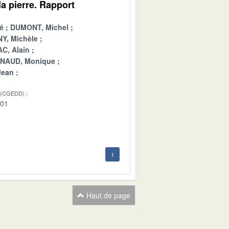
a pierre. Rapport
é
DUMONT, Michel
Y, Michèle
C, Alain
INAUD, Monique
Jean
 (CGEDD)
-01
1
Haut de page