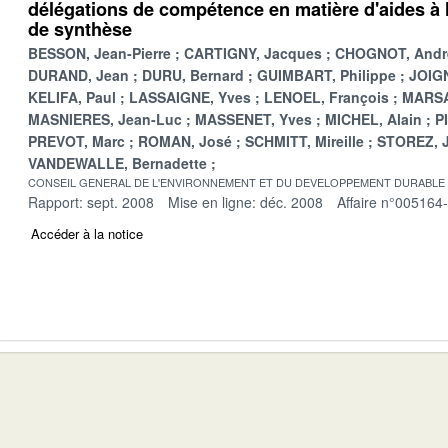
délégations de compétence en matière d'aides à l
de synthèse
BESSON, Jean-Pierre
CARTIGNY, Jacques
CHOGNOT, Andr
DURAND, Jean
DURU, Bernard
GUIMBART, Philippe
JOIGN
KELIFA, Paul
LASSAIGNE, Yves
LENOEL, François
MARSA
MASNIERES, Jean-Luc
MASSENET, Yves
MICHEL, Alain
P
PREVOT, Marc
ROMAN, José
SCHMITT, Mireille
STOREZ, 
VANDEWALLE, Bernadette
CONSEIL GENERAL DE L'ENVIRONNEMENT ET DU DEVELOPPEMENT DURABLE
Rapport: sept. 2008
Mise en ligne: déc. 2008
Affaire n°005164
Accéder à la notice