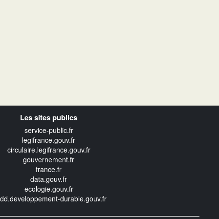
Les sites publics
service-public.fr
legifrance.gouv.fr
circulaire.legifrance.gouv.fr
gouvernement.fr
france.fr
data.gouv.fr
ecologie.gouv.fr
edd.developpement-durable.gouv.fr