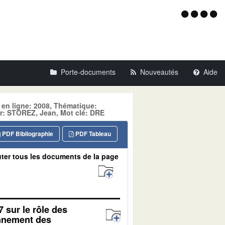
Menu
d'acce
Porte-documents
Nouveautés
Aide
 en ligne: 2008, Thématique:
: STOREZ, Jean, Mot clé: DRE
PDF Bibliographie
PDF Tableau
ter tous les documents de la page
7 sur le rôle des
onnement des