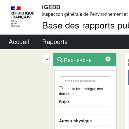
IGEDD
Inspection générale de l’environnement e
Base des rapports pub
Menu principal
Accueil
Rapports
Menu
Navigation
Recherche
contextuel
et
outils
annexes
dans le texte intégral des
documents
Sujet
Auteur physique