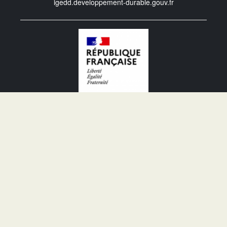
igedd.developpement-durable.gouv.fr