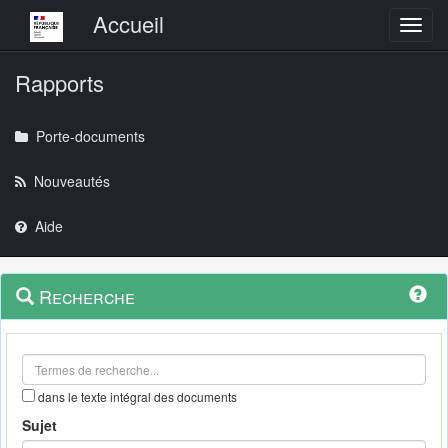
Menu principal
Accueil
Toggl
Rapports
Porte-documents
Nouveautés
Aide
Menu
Navigation
Recherche
contextuel
et
outils
annexes
dans le texte intégral des documents
Sujet