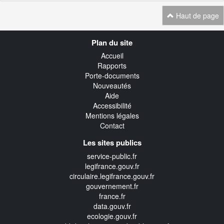
Haut de page
Navigation
Plan du site
transverse
Accueil
Rapports
Porte-documents
Nouveautés
Aide
Accessibilité
Mentions légales
Contact
Les sites publics
service-public.fr
legifrance.gouv.fr
circulaire.legifrance.gouv.fr
gouvernement.fr
france.fr
data.gouv.fr
ecologie.gouv.fr