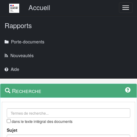
Menu principal
Accueil
Toggl
Rapports
Porte-documents
Nouveautés
Aide
Menu
Navigation
Recherche
contextuel
et
outils
annexes
dans le texte intégral des documents
Sujet