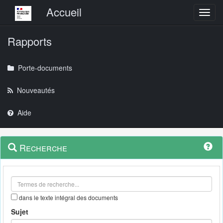
Menu principal
Accueil
Toggl
Rapports
Porte-documents
Nouveautés
Aide
Menu
Navigation
Recherche
contextuel
et
outils
annexes
dans le texte intégral des documents
Sujet