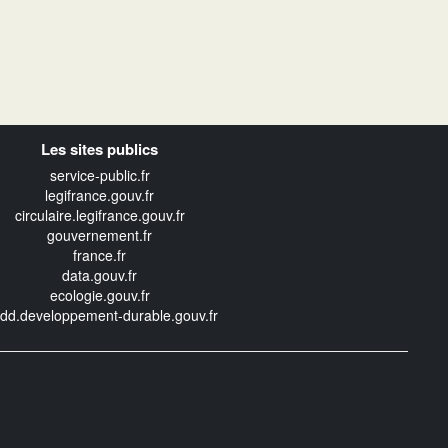
Les sites publics
service-public.fr
legifrance.gouv.fr
circulaire.legifrance.gouv.fr
gouvernement.fr
france.fr
data.gouv.fr
ecologie.gouv.fr
edd.developpement-durable.gouv.fr