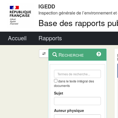
IGEDD
Inspection générale de l’environnement e
Base des rapports pub
Menu principal
Accueil
Rapports
Menu
Navigation
Recherche
contextuel
et
outils
annexes
dans le texte intégral des
documents
Sujet
Auteur physique