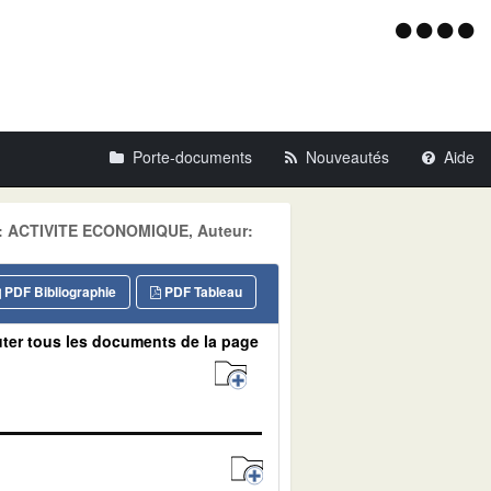
Menu
d'acce
Porte-documents
Nouveautés
Aide
ne: ACTIVITE ECONOMIQUE, Auteur:
PDF Bibliographie
PDF Tableau
ter tous les documents de la page