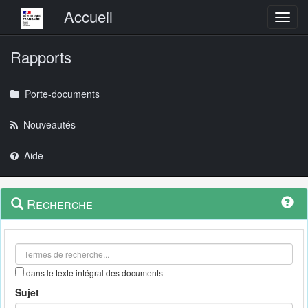
Menu principal
Accueil
Toggl
Rapports
Porte-documents
Nouveautés
Aide
Menu
Navigation
Recherche
contextuel
et
outils
annexes
dans le texte intégral des documents
Sujet