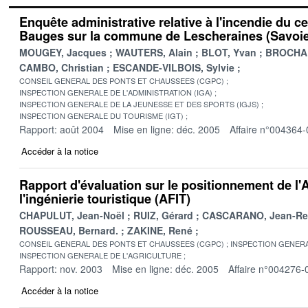
Enquête administrative relative à l'incendie du c
Bauges sur la commune de Lescheraines (Savoie
MOUGEY, Jacques
WAUTERS, Alain
BLOT, Yvan
BROCHAR
CAMBO, Christian
ESCANDE-VILBOIS, Sylvie
CONSEIL GENERAL DES PONTS ET CHAUSSEES (CGPC)
INSPECTION GENERALE DE L'ADMINISTRATION (IGA)
INSPECTION GENERALE DE LA JEUNESSE ET DES SPORTS (IGJS)
INSPECTION GENERALE DU TOURISME (IGT)
Rapport: août 2004
Mise en ligne: déc. 2005
Affaire n°004364-
Accéder à la notice
Rapport d'évaluation sur le positionnement de l'
l'ingénierie touristique (AFIT)
CHAPULUT, Jean-Noël
RUIZ, Gérard
CASCARANO, Jean-Re
ROUSSEAU, Bernard.
ZAKINE, René
CONSEIL GENERAL DES PONTS ET CHAUSSEES (CGPC)
INSPECTION GENERA
INSPECTION GENERALE DE L'AGRICULTURE
Rapport: nov. 2003
Mise en ligne: déc. 2005
Affaire n°004276-
Accéder à la notice