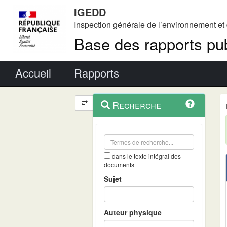
IGEDD
Inspection générale de l’environnement e
Base des rapports pub
Menu principal
Accueil
Rapports
Menu
Navigation
Recherche
contextuel
et
outils
annexes
dans le texte intégral des
documents
Sujet
Auteur physique