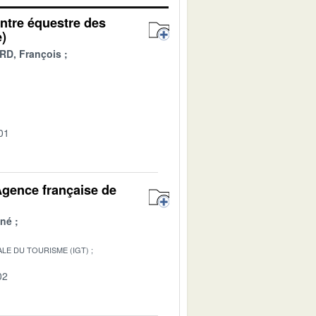
entre équestre des
)
D, François
01
Agence française de
né
LE DU TOURISME (IGT)
02