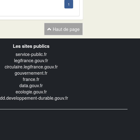
1
Haut de page
Les sites publics
service-public.fr
legifrance.gouv.fr
circulaire.legifrance.gouv.fr
gouvernement.fr
france.fr
data.gouv.fr
ecologie.gouv.fr
edd.developpement-durable.gouv.fr