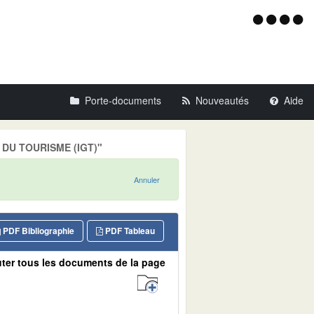
Menu
d'acce
Porte-documents
Nouveautés
Aide
E DU TOURISME (IGT)"
Annuler
PDF Bibliographie
PDF Tableau
ter tous les documents de la page