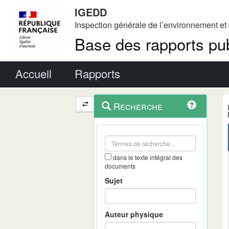
IGEDD
Inspection générale de l’environnement e
Base des rapports pub
Menu principal
Accueil
Rapports
Menu
Navigation
Recherche
contextuel
et
outils
annexes
dans le texte intégral des
documents
Sujet
Auteur physique