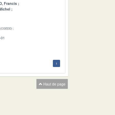
, Francis
ichel
 (CGEDD)
-01
1
Haut de page