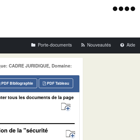
Menu
d'acce
Porte-documents
Nouveautés
Aide
tique: CADRE JURIDIQUE, Domaine:
PDF Bibliographie
PDF Tableau
ter tous les documents de la page
on de la "sécurité