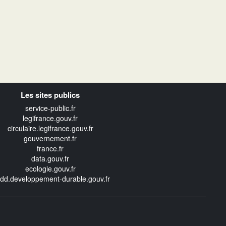
Les sites publics
service-public.fr
legifrance.gouv.fr
circulaire.legifrance.gouv.fr
gouvernement.fr
france.fr
data.gouv.fr
ecologie.gouv.fr
edd.developpement-durable.gouv.fr