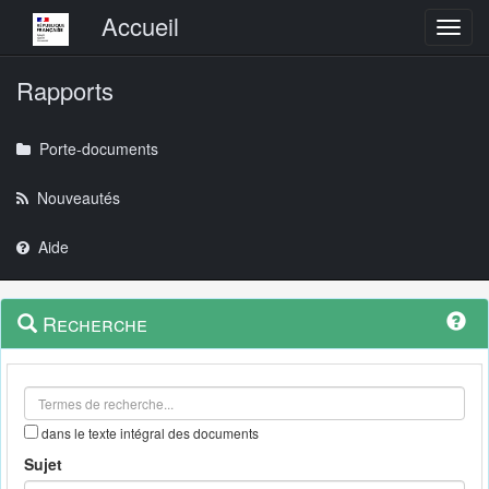
Menu principal
Accueil
Toggl
Rapports
Porte-documents
Nouveautés
Aide
Menu
Navigation
Recherche
contextuel
et
outils
annexes
dans le texte intégral des documents
Sujet