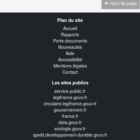
Haut de page
Navigation
Plan du site
transverse
Accueil
Rapports
Porte-documents
Nouveautés
Aide
Accessibilité
Mentions légales
Contact
Les sites publics
service-public.fr
legifrance.gouv.fr
circulaire.legifrance.gouv.fr
gouvernement.fr
france.fr
data.gouv.fr
ecologie.gouv.fr
igedd.developpement-durable.gouv.fr