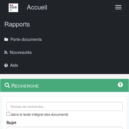
Menu principal
Accueil
Toggl
Rapports
Porte-documents
Nouveautés
Aide
Menu
Navigation
Recherche
contextuel
et
outils
annexes
dans le texte intégral des documents
Sujet