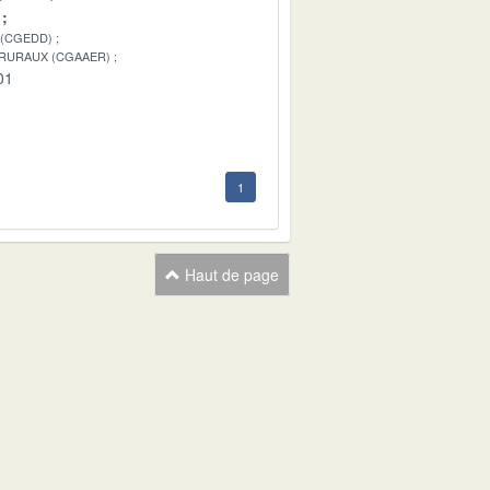
 (CGEDD)
 RURAUX (CGAAER)
01
1
Haut de page