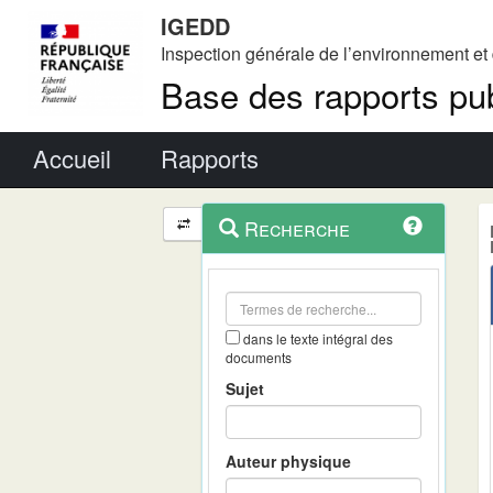
IGEDD
Inspection générale de l’environnement e
Base des rapports pub
Menu principal
Accueil
Rapports
Menu
Navigation
Recherche
contextuel
et
outils
annexes
dans le texte intégral des
documents
Sujet
Auteur physique