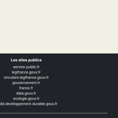
Les sites publics
service-public.fr
legifrance.gouv.fr
circulaire.legifrance.gouv.fr
gouvernement.fr
france.fr
data.gouv.fr
ecologie.gouv.fr
edd.developpement-durable.gouv.fr