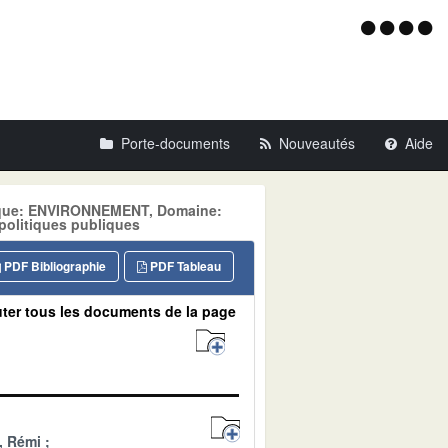
Menu
d'acce
Porte-documents
Nouveautés
Aide
atique: ENVIRONNEMENT, Domaine:
politiques publiques
PDF Bibliographie
PDF Tableau
ter tous les documents de la page
, Rémi