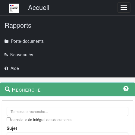
Menu principal
Accueil
Toggl
Rapports
Porte-documents
Nouveautés
Aide
Menu
Navigation
Recherche
contextuel
et
outils
annexes
dans le texte intégral des documents
Sujet