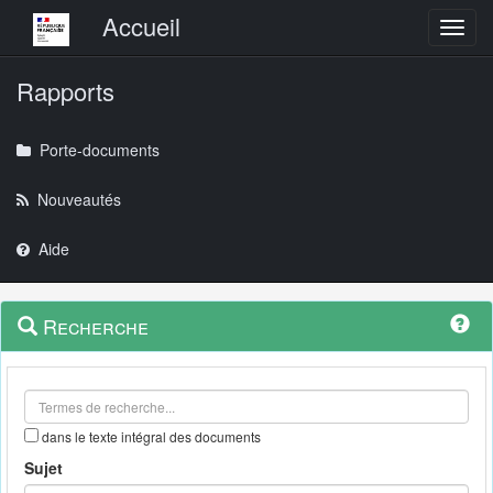
Menu principal
Accueil
Toggl
Rapports
Porte-documents
Nouveautés
Aide
Menu
Navigation
Recherche
contextuel
et
outils
annexes
dans le texte intégral des documents
Sujet