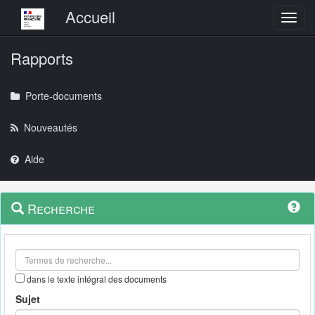
Menu principal
Accueil
Toggl
Rapports
Porte-documents
Nouveautés
Aide
Menu
Navigation
Recherche
contextuel
et
outils
annexes
dans le texte intégral des documents
Sujet