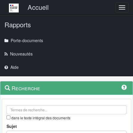
Menu principal
Accueil
Toggl
Rapports
Porte-documents
Nouveautés
Aide
Menu
Navigation
Recherche
contextuel
et
outils
annexes
dans le texte intégral des documents
Sujet