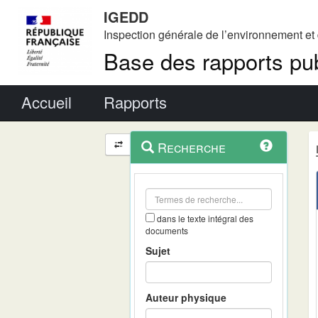
IGEDD
Inspection générale de l’environnement e
Base des rapports pub
Menu principal
Accueil
Rapports
Menu
Navigation
Recherche
contextuel
et
outils
annexes
dans le texte intégral des
documents
Sujet
Auteur physique