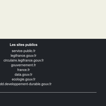
Les sites publics
service-public.fr
legifrance.gouv.fr
circulaire.legifrance.gouv.fr
gouvernement.fr
france.fr
data.gouv.fr
ecologie.gouv.fr
edd.developpement-durable.gouv.fr