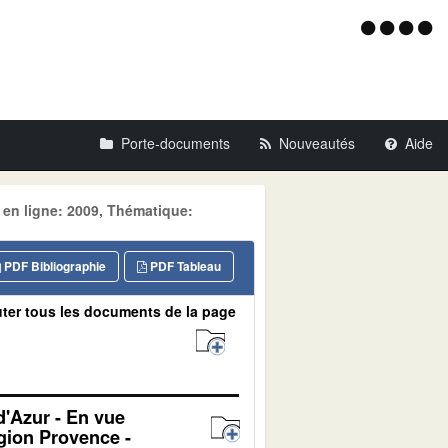
Menu
d'acce
Porte-documents
Nouveautés
Aide
 en ligne: 2009, Thématique:
PDF Bibliographie
PDF Tableau
ter tous les documents de la page
d'Azur - En vue
égion Provence -