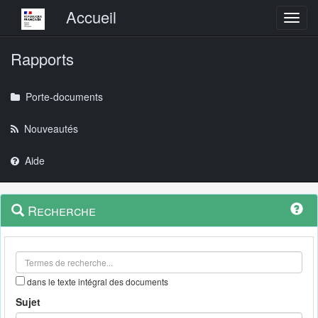
Menu principal
Accueil
Toggl
Rapports
Porte-documents
Nouveautés
Aide
Menu
Navigation
Recherche
contextuel
et
outils
annexes
dans le texte intégral des documents
Sujet