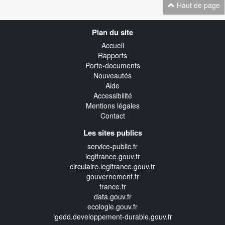
Haut de page
Navigation
Plan du site
transverse
Accueil
Rapports
Porte-documents
Nouveautés
Aide
Accessibilité
Mentions légales
Contact
Les sites publics
service-public.fr
legifrance.gouv.fr
circulaire.legifrance.gouv.fr
gouvernement.fr
france.fr
data.gouv.fr
ecologie.gouv.fr
igedd.developpement-durable.gouv.fr