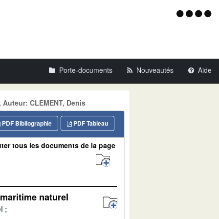
Menu
d'acce
Porte-documents
Nouveautés
Aide
R, Auteur: CLEMENT, Denis
PDF Bibliographie
PDF Tableau
ter tous les documents de la page
maritime naturel
l