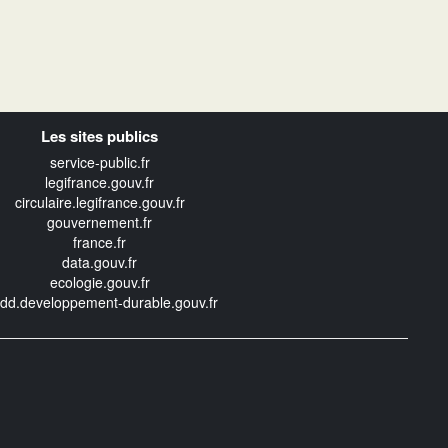
Les sites publics
service-public.fr
legifrance.gouv.fr
circulaire.legifrance.gouv.fr
gouvernement.fr
france.fr
data.gouv.fr
ecologie.gouv.fr
edd.developpement-durable.gouv.fr