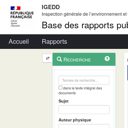
IGEDD
Inspection générale de l’environnement e
Base des rapports pub
Menu principal
Accueil
Rapports
Menu
Navigation
Recherche
contextuel
et
outils
annexes
dans le texte intégral des
documents
Sujet
Auteur physique