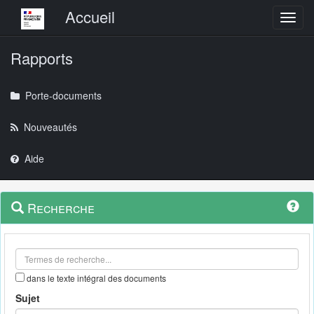
Menu principal
Accueil
Toggl
Rapports
Porte-documents
Nouveautés
Aide
Menu
Navigation
Recherche
contextuel
et
outils
annexes
dans le texte intégral des documents
Sujet