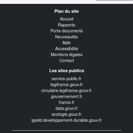
Navigation
Plan du site
transverse
Accueil
Rapports
Porte-documents
Nouveautés
Aide
Accessibilité
Mentions légales
Contact
Les sites publics
service-public.fr
legifrance.gouv.fr
circulaire.legifrance.gouv.fr
gouvernement.fr
france.fr
data.gouv.fr
ecologie.gouv.fr
igedd.developpement-durable.gouv.fr