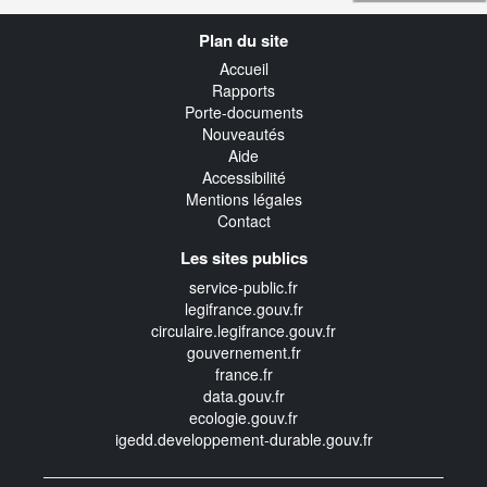
Navigation
Plan du site
transverse
Accueil
Rapports
Porte-documents
Nouveautés
Aide
Accessibilité
Mentions légales
Contact
Les sites publics
service-public.fr
legifrance.gouv.fr
circulaire.legifrance.gouv.fr
gouvernement.fr
france.fr
data.gouv.fr
ecologie.gouv.fr
igedd.developpement-durable.gouv.fr