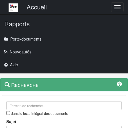
Menu principal
Accueil
Toggl
Rapports
Porte-documents
Nouveautés
Aide
Menu
Navigation
Recherche
contextuel
et
outils
annexes
dans le texte intégral des documents
Sujet