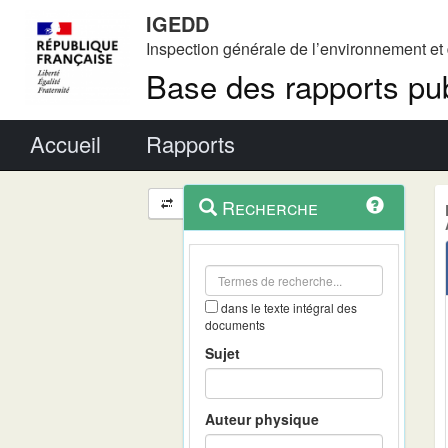
IGEDD
Inspection générale de l’environnement e
Base des rapports pub
Menu principal
Accueil
Rapports
Menu
Navigation
Recherche
contextuel
et
outils
annexes
dans le texte intégral des
documents
Sujet
Auteur physique