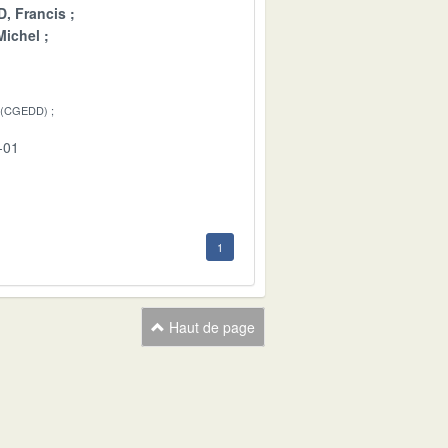
, Francis
ichel
 (CGEDD)
-01
1
Haut de page