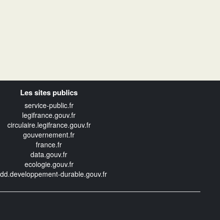
Les sites publics
service-public.fr
legifrance.gouv.fr
circulaire.legifrance.gouv.fr
gouvernement.fr
france.fr
data.gouv.fr
ecologie.gouv.fr
edd.developpement-durable.gouv.fr