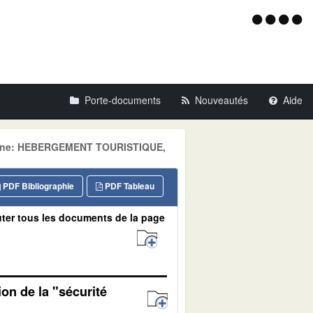
Menu
d'acce
Porte-documents
Nouveautés
Aide
maine: HEBERGEMENT TOURISTIQUE,
PDF Bibliographie
PDF Tableau
ter tous les documents de la page
on de la "sécurité