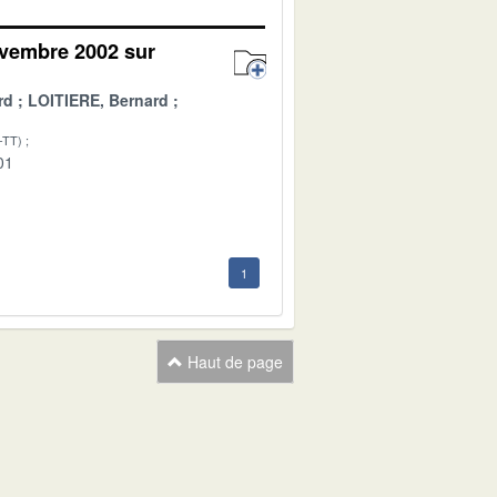
ovembre 2002 sur
rd
LOITIERE, Bernard
-TT)
01
1
Haut de page