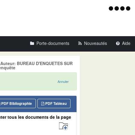
Menu
d'acce
Porte-documents
Nouveautés
Aide
ON, Auteur: BUREAU D'ENQUETES SUR
enquête
Annuler
PDF Bibliographie
PDF Tableau
ter tous les documents de la page