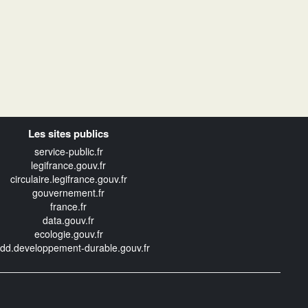
Les sites publics
service-public.fr
legifrance.gouv.fr
circulaire.legifrance.gouv.fr
gouvernement.fr
france.fr
data.gouv.fr
ecologie.gouv.fr
edd.developpement-durable.gouv.fr