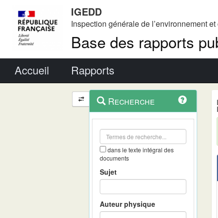
IGEDD
Inspection générale de l’environnement e
Base des rapports pub
Menu principal
Accueil
Rapports
Menu
Navigation
Recherche
contextuel
et
outils
annexes
dans le texte intégral des
documents
Sujet
Auteur physique