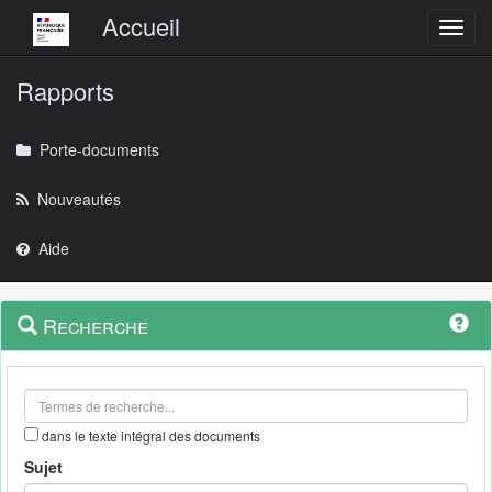
Menu principal
Accueil
Toggl
Rapports
Porte-documents
Nouveautés
Aide
Menu
Navigation
Recherche
contextuel
et
outils
annexes
dans le texte intégral des documents
Sujet