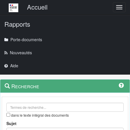
Menu principal
Accueil
Toggl
Rapports
Porte-documents
Nouveautés
Aide
Menu
Navigation
Recherche
contextuel
et
outils
annexes
dans le texte intégral des documents
Sujet