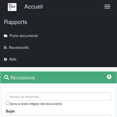
Menu principal
Accueil
Toggl
Rapports
Porte-documents
Nouveautés
Aide
Menu
Navigation
Recherche
contextuel
et
outils
annexes
dans le texte intégral des documents
Sujet