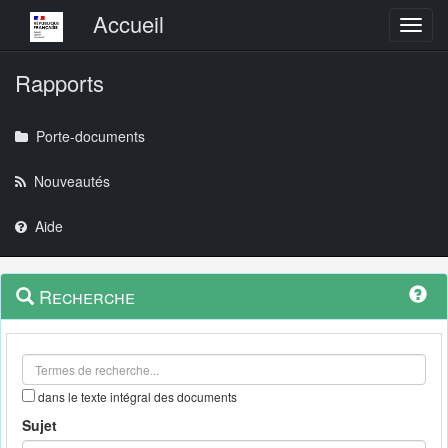
Menu principal
Accueil
Toggl
Rapports
Porte-documents
Nouveautés
Aide
Menu
Navigation
Recherche
contextuel
et
outils
annexes
dans le texte intégral des documents
Sujet