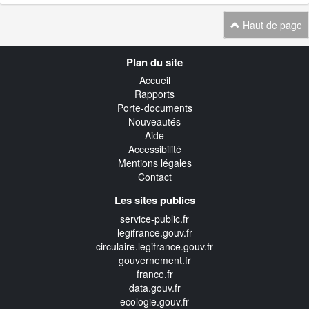
Haut de page
Navigation
Plan du site
transverse
Accueil
Rapports
Porte-documents
Nouveautés
Aide
Accessibilité
Mentions légales
Contact
Les sites publics
service-public.fr
legifrance.gouv.fr
circulaire.legifrance.gouv.fr
gouvernement.fr
france.fr
data.gouv.fr
ecologie.gouv.fr