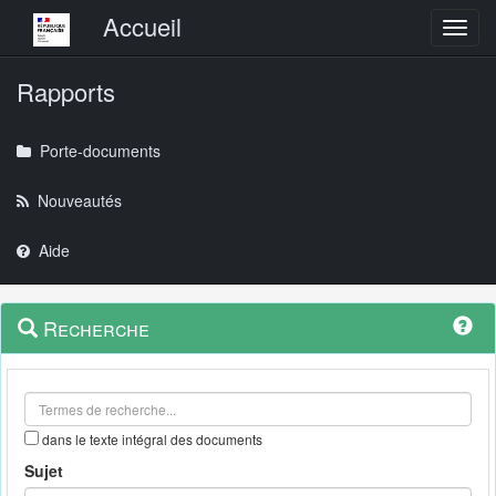
Menu principal
Accueil
Toggl
Rapports
Porte-documents
Nouveautés
Aide
Menu
Navigation
Recherche
contextuel
et
outils
annexes
dans le texte intégral des documents
Sujet