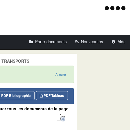
Menu
d'acce
Porte-documents
Nouveautés
Aide
DES TRANSPORTS
Annuler
PDF Bibliographie
PDF Tableau
ter tous les documents de la page