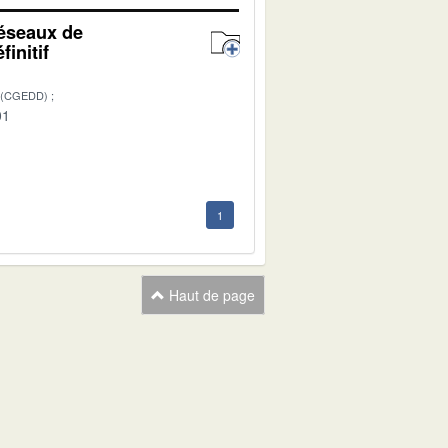
réseaux de
initif
 (CGEDD)
01
1
Haut de page