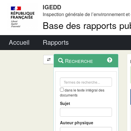
IGEDD
Inspection générale de l’environnement e
Base des rapports pub
Menu principal
Accueil
Rapports
Menu
Navigation
Recherche
contextuel
et
outils
annexes
dans le texte intégral des
documents
Sujet
Auteur physique