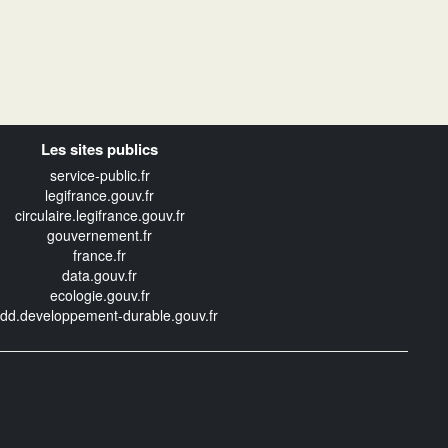
Les sites publics
service-public.fr
legifrance.gouv.fr
circulaire.legifrance.gouv.fr
gouvernement.fr
france.fr
data.gouv.fr
ecologie.gouv.fr
edd.developpement-durable.gouv.fr