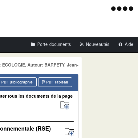
Menu
d'acce
Porte-documents
Nouveautés
Aide
ne: ECOLOGIE, Auteur: BARFETY, Jean-
PDF Bibliographie
PDF Tableau
ter tous les documents de la page
vironnementale (RSE)