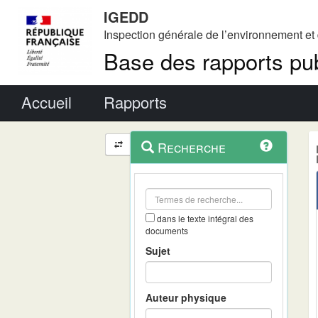
IGEDD
Inspection générale de l’environnement e
Base des rapports pub
Menu principal
Accueil
Rapports
Menu
Navigation
Recherche
contextuel
et
outils
annexes
dans le texte intégral des
documents
Sujet
Auteur physique