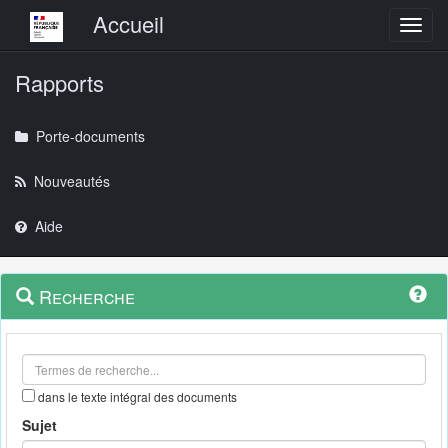
Menu principal
Accueil
Toggl
Rapports
Porte-documents
Nouveautés
Aide
Menu
Navigation
Recherche
contextuel
et
outils
annexes
dans le texte intégral des documents
Sujet