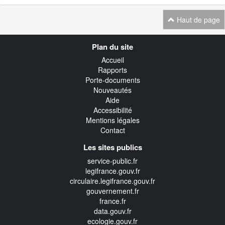
Haut de page
Navigation
Plan du site
transverse
Accueil
Rapports
Porte-documents
Nouveautés
Aide
Accessibilité
Mentions légales
Contact
Les sites publics
service-public.fr
legifrance.gouv.fr
circulaire.legifrance.gouv.fr
gouvernement.fr
france.fr
data.gouv.fr
ecologie.gouv.fr