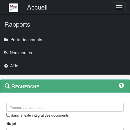
Menu principal
Accueil
Toggl
Rapports
Porte-documents
Nouveautés
Aide
Menu
Navigation
Recherche
contextuel
et
outils
annexes
dans le texte intégral des documents
Sujet