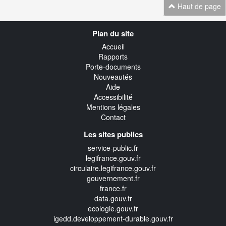
Haut de page
Navigation
Plan du site
transverse
Accueil
Rapports
Porte-documents
Nouveautés
Aide
Accessibilité
Mentions légales
Contact
Les sites publics
service-public.fr
legifrance.gouv.fr
circulaire.legifrance.gouv.fr
gouvernement.fr
france.fr
data.gouv.fr
ecologie.gouv.fr
igedd.developpement-durable.gouv.fr