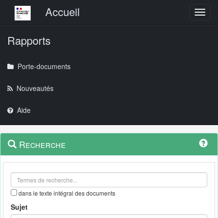
Menu principal
Accueil
Toggl
Rapports
Porte-documents
Nouveautés
Aide
Menu
Navigation
Recherche
contextuel
et
outils
annexes
dans le texte intégral des documents
Sujet